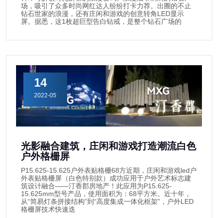
场，吸引了众多时尚网红达人纷纷打卡力荐。出圈的不止
钻石世家的浪漫，还有庄闲和游戏的创意转角LED显示
屏。据悉，这1枚超巨型告白钻戒，是整个钻石广场的
14
2022-05
光影融合建筑，庄闲和游戏打造潮流白色
户外格栅屏
P15.625-15.625户外表贴格栅68方近期，庄闲和游戏led户
外表贴格栅屏（白色特别款）成功应用于户外艺术标志建
筑设计融合——汀香郡房地产！此应用为P15.625-
15.625mm型号产品，使用面积为：68平方米。近十年，
从“简易灯条拼接结构”到“高度集成一体化框架”，户外LED
格栅屏技术快速迭