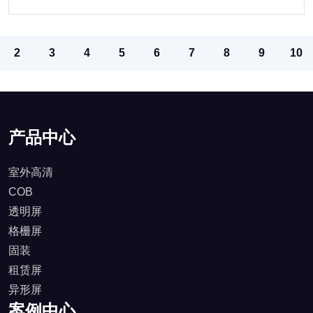
2
3
4
5
6
7
8
9
10
产品中心
室外高清
COB
透明屏
格栅屏
固装
租赁屏
异形屏
案例中心