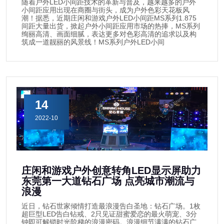
随着户外LED小间距技术的革新与普及，越来越多的户外
小间距应用出现在商圈与街头，成为户外色彩天花板风
潮！据悉，近期庄闲和游戏户外LED小间距MS系列1.875
间距大量出货，掀起户外小间距应用市场的热捧，MS系列
绚丽高清、画面细腻，表达更多对色彩高清的追求以及构
筑成一道靓丽的风景线！MS系列户外LED小间
14
2022-10
庄闲和游戏户外创意转角LED显示屏助力
东莞第一大道钻石广场 点亮城市潮流与
浪漫
近日，钻石世家倾情打造最浪漫告白圣地：钻石广场。1枚
超巨型LED告白钻戒、2只见证甜蜜爱恋的最火萌宠、3分
钟即可解锁时光阶梯的浪漫密码。浪漫细节满满的钻石广